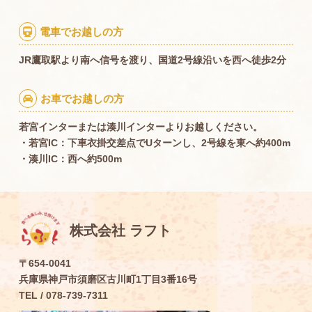
電車でお越しの方

JR鷹取駅より南へ信号を渡り、国道2号線沿いを西へ徒歩2分
お車でお越しの方

若宮インターまたは湊川インターよりお越しください。
・若宮IC：下車衣掛交差点でUターンし、2号線を東へ約400m
・湊川IC：西へ約500m
株式会社 ラフト
〒654-0041
兵庫県神戸市須磨区古川町1丁目3番16号
TEL / 078-739-7311